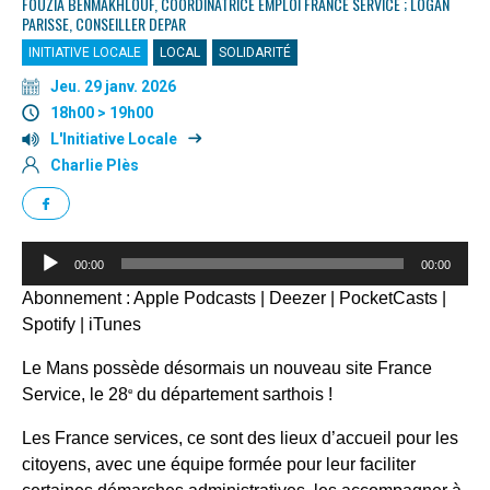
FOUZIA BENMAKHLOUF, COORDINATRICE EMPLOI FRANCE SERVICE ; LOGAN
PARISSE, CONSEILLER DEPAR
INITIATIVE LOCALE
LOCAL
SOLIDARITÉ
Jeu. 29 janv. 2026
18h00 > 19h00
L'Initiative Locale
Charlie Plès
Lecteur
00:00
00:00
audio
Abonnement :
Apple Podcasts
|
Deezer
|
PocketCasts
|
Spotify
|
iTunes
Le Mans possède désormais un nouveau site France
Service, le 28
du département sarthois !
e
Les France services, ce sont des lieux d’accueil pour les
citoyens, avec une équipe formée pour leur faciliter