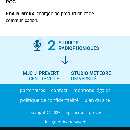
PCC
Emilie leroux
, chargée de production et de
communication.
2
STUDIOS
RADIOPHONIQUES
MJC J. PRÉVERT
STUDIO MÉTÉORE
CENTRE VILLE
UNIVERSITÉ
partenaires
contact
mentions légales
politique de confidentialité
plan du site
copyright © 2026 - mjc jacques prévert
designed by
babaweb