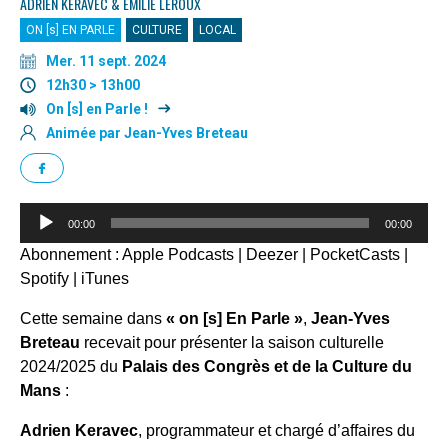
ADRIEN KERAVEC & EMILIE LEROUX
ON [s] EN PARLE
CULTURE
LOCAL
Mer. 11 sept. 2024
12h30 > 13h00
On [s] en Parle !
Animée par Jean-Yves Breteau
Lecteur
00:00
00:00
audio
Abonnement :
Apple Podcasts
|
Deezer
|
PocketCasts
|
Spotify
|
iTunes
Cette semaine dans
« on [s] En Parle »
,
Jean-Yves
Breteau
recevait pour présenter la saison culturelle
2024/2025 du
Palais des Congrès et de la Culture du
Mans
:
Adrien Keravec
, programmateur et chargé d’affaires du