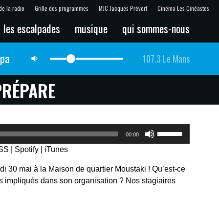
de la radio
Grille des programmes
MJC Jacques Prévert
Cinéma Les Cinéastes
les escalpades
musique
qui sommes-nous
lpa
107.3 Le Mans
PRÉPARE
Utilisez
00:00
les
SS
|
Spotify
|
iTunes
flèches
haut/bas
di 30 mai à la Maison de quartier Moustaki ! Qu’est-ce
pour
urs impliqués dans son organisation ? Nos stagiaires
augmenter
ou
diminuer