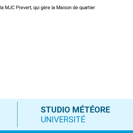
le
a MJC Prevert, qui gère la Maison de quartier
volume.
STUDIO MÉTÉORE
UNIVERSITÉ