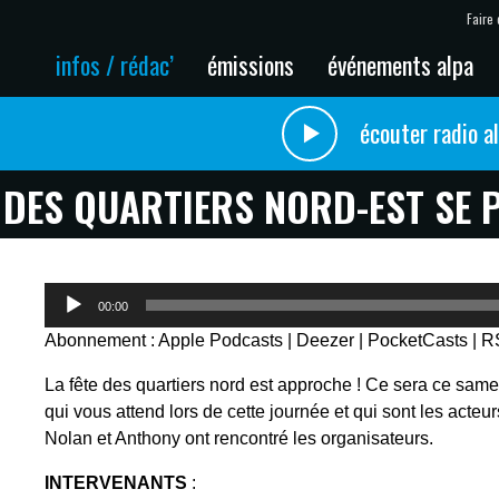
Faire 
infos / rédac’
émissions
événements alpa
écouter radio a
E DES QUARTIERS NORD-EST SE 
Lecteur
00:00
audio
Abonnement :
Apple Podcasts
|
Deezer
|
PocketCasts
|
R
La fête des quartiers nord est approche ! Ce sera ce same
qui vous attend lors de cette journée et qui sont les acte
Nolan et Anthony ont rencontré les organisateurs.
INTERVENANTS
: