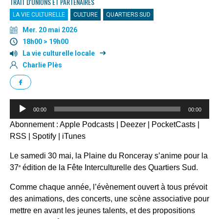
TRAIT D'UNIONS ET PARTENAIRES
LA VIE CULTURELLE
CULTURE
QUARTIERS SUD
Mer. 20 mai 2026
18h00 > 19h00
La vie culturelle locale
Charlie Plès
Lecteur
00:00
00:00
audio
Abonnement :
Apple Podcasts
|
Deezer
|
PocketCasts
|
RSS
|
Spotify
|
iTunes
Le samedi 30 mai, la Plaine du Ronceray s’anime pour la
37
édition de la Fête Interculturelle des Quartiers Sud.
e
Comme chaque année, l’évènement ouvert à tous prévoit
des animations, des concerts, une scène associative pour
mettre en avant les jeunes talents, et des propositions