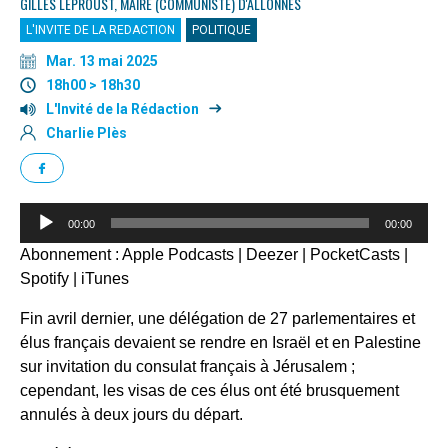
GILLES LEPROUST, MAIRE (COMMUNISTE) D'ALLONNES
L'INVITE DE LA REDACTION
POLITIQUE
Mar. 13 mai 2025
18h00 > 18h30
L'Invité de la Rédaction
Charlie Plès
Lecteur
00:00
00:00
audio
Abonnement :
Apple Podcasts
|
Deezer
|
PocketCasts
|
Spotify
|
iTunes
Fin avril dernier, une délégation de 27 parlementaires et
élus français devaient se rendre en Israël et en Palestine
sur invitation du consulat français à Jérusalem ;
cependant, les visas de ces élus ont été brusquement
annulés à deux jours du départ.