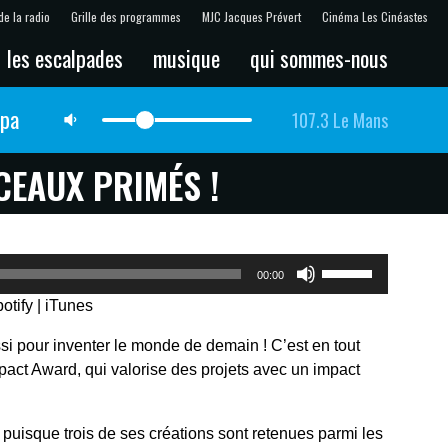
de la radio
Grille des programmes
MJC Jacques Prévert
Cinéma Les Cinéastes
les escalpades
musique
qui sommes-nous
lpa
107.3 Le Mans
CEAUX PRIMÉS !
Utilisez
00:00
les
otify
|
iTunes
flèches
haut/bas
ussi pour inventer le monde de demain ! C’est en tout
pour
pact Award, qui valorise des projets avec un impact
augmenter
ou
diminuer
puisque trois de ses créations sont retenues parmi les