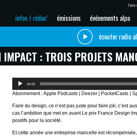
Faire 
infos / rédac’
émissions
événements alpa
écouter radio a
 IMPACT : TROIS PROJETS MAN
Lecteur
00:00
audio
Abonnement :
Apple Podcasts
|
Deezer
|
PocketCasts
|
Sp
Faire du design, ce n’est pas juste pour faire joli, c’est a
cas l’ambition que met en avant Le prix France Design Im
positifs pour la société.
Et cette année une entreprise mancelle est récompensée, 