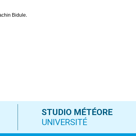
le
volume.
achin Bidule.
STUDIO MÉTÉORE
UNIVERSITÉ