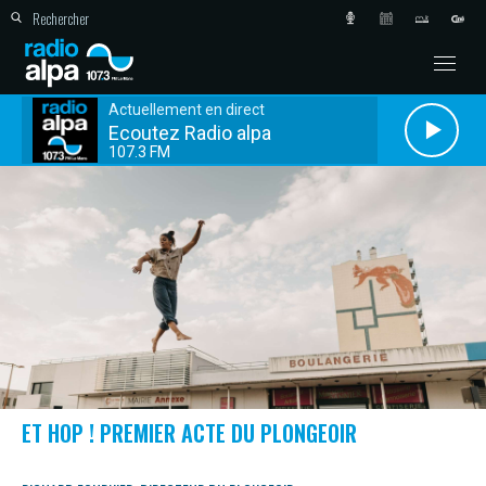
Actuellement en direct
Ecoutez Radio alpa
107.3 FM
ET HOP ! PREMIER ACTE DU PLONGEOIR