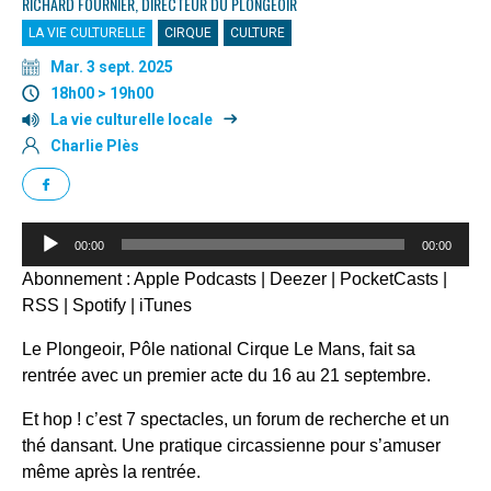
RICHARD FOURNIER, DIRECTEUR DU PLONGEOIR
LA VIE CULTURELLE
CIRQUE
CULTURE
Mar. 3 sept. 2025
18h00 > 19h00
La vie culturelle locale
Charlie Plès
Lecteur
00:00
00:00
audio
Abonnement :
Apple Podcasts
|
Deezer
|
PocketCasts
|
RSS
|
Spotify
|
iTunes
Le Plongeoir, Pôle national Cirque Le Mans, fait sa
rentrée avec un premier acte du 16 au 21 septembre.
Et hop ! c’est 7 spectacles, un forum de recherche et un
thé dansant. Une pratique circassienne pour s’amuser
même après la rentrée.