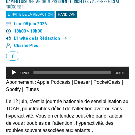
DAMIEN LOISON-PLANCHON, PRÉSIDENT ETINCELLES 72 ; PIERRE GICLAT,
TRÉSORIER
L'INVITE DE LA REDACTION
HANDICAP
Lun. 08 juin 2026
18h00 > 19h00
L'Invité de la Rédaction
Charlie Plès
Lecteur
00:00
00:00
audio
Abonnement :
Apple Podcasts
|
Deezer
|
PocketCasts
|
Spotify
|
iTunes
Le 12 juin, c’est la journée nationale de sensibilisation au
TDAH, pour troubles déficit de l’attention avec ou sans
hyperactivité. Vous en entendez peut-être parler autour
de vous : troubles de l’attention , hyperactivité, des
troubles souvent associées aux enfants…