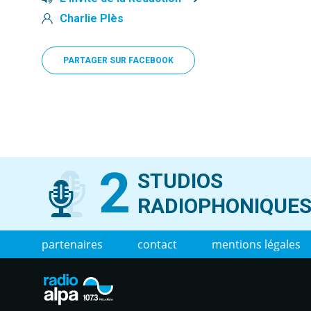
Charlie Plès
PARTAGER SUR FACEBOOK
2
STUDIOS
RADIOPHONIQUE
partenaires
contact
mentions légales