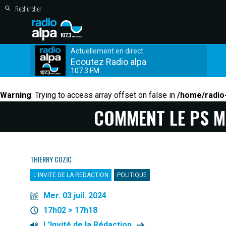
Actuellement en direct
Ecoutez Radio alpa
107.3 FM
Warning
: Trying to access array offset on false in
/home/radio-
COMMENT LE PS M
THIERRY COZIC
L'INVITE DE LA REDACTION
POLITIQUE
Mer. 03 juil. 2024
17h02 > 17h18
L'Invité de la Rédaction