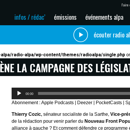
Faire 
infos / rédac’
émissions
événements alpa
écouter radio a
alpa/radio-alpa/wp-content/themes/radioalpa/single.php
on
ÈNE LA CAMPAGNE DES LÉGISLAT
Lecteur
00:00
audio
Abonnement :
Apple Podcasts
|
Deezer
|
PocketCasts
|
Sp
Thierry Cozic,
sénateur socialiste de la Sarthe,
Vice-pré
de la rédaction pour venir parler du
Nouveau Front Popu
alliance à gauche ? Et comment défendre ce programme 