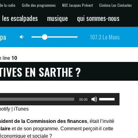
de la radio
Grille des programmes
MJC Jacques Prévert
Cinéma Les Cinéastes
les escalpades
musique
qui sommes-nous
lpa
107.3 Le Mans
 line
10
IVES EN SARTHE ?
Utilisez
00:00
les
otify
|
iTunes
flèches
haut/bas
sident de la Commission des finances
, était l’invité
pour
laire
et de son programme. Comment perçoit-il cette
augmenter
économique et sociale ?