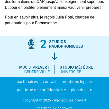
des formations du CAP jusqu’à l’enseignement supérieur.
Et pour en profiter pleinement mieux vaut venir préparé !
Pour en savoir plus, je reçois Julia Poté, chargée de
partenariats pour Formasarthe.
2
STUDIOS
RADIOPHONIQUES
MJC J. PRÉVERT
STUDIO MÉTÉORE
CENTRE VILLE
UNIVERSITÉ
partenaires
contact
mentions légales
politique de confidentialité
plan du site
copyright © 2026 - mjc jacques prévert
designed by
babaweb