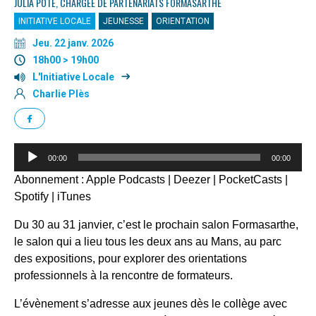
JULIA POTÉ, CHARGÉE DE PARTENARIATS FORMASARTHE
INITIATIVE LOCALE
JEUNESSE
ORIENTATION
Jeu. 22 janv. 2026
18h00 > 19h00
L'Initiative Locale
Charlie Plès
Lecteur
00:00
00:00
audio
Abonnement :
Apple Podcasts
|
Deezer
|
PocketCasts
|
Spotify
|
iTunes
Du 30 au 31 janvier, c’est le prochain salon Formasarthe,
le salon qui a lieu tous les deux ans au Mans, au parc
des expositions, pour explorer des orientations
professionnels à la rencontre de formateurs.
L’évènement s’adresse aux jeunes dès le collège avec