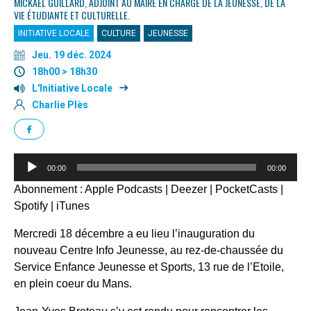
MICKAEL GUILLARD, ADJOINT AU MAIRE EN CHARGE DE LA JEUNESSE, DE LA
VIE ÉTUDIANTE ET CULTURELLE.
INITIATIVE LOCALE
CULTURE
JEUNESSE
Jeu. 19 déc. 2024
18h00 > 18h30
L'Initiative Locale
Charlie Plès
Lecteur
00:00
00:00
audio
Abonnement :
Apple Podcasts
|
Deezer
|
PocketCasts
|
Spotify
|
iTunes
Mercredi 18 décembre a eu lieu l’inauguration du
nouveau Centre Info Jeunesse, au rez-de-chaussée du
Service Enfance Jeunesse et Sports, 13 rue de l’Etoile,
en plein coeur du Mans.