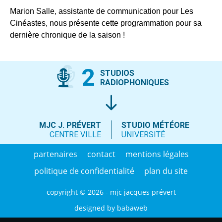
Marion Salle, assistante de communication pour Les
Cinéastes, nous présente cette programmation pour sa
dernière chronique de la saison !
2
STUDIOS
RADIOPHONIQUES
MJC J. PRÉVERT
STUDIO MÉTÉORE
CENTRE VILLE
UNIVERSITÉ
partenaires
contact
mentions légales
politique de confidentialité
plan du site
copyright © 2026 - mjc jacques prévert
designed by
babaweb