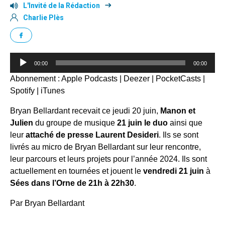
L'Invité de la Rédaction
Charlie Plès
Lecteur
00:00
00:00
audio
Abonnement :
Apple Podcasts
|
Deezer
|
PocketCasts
|
Spotify
|
iTunes
Bryan Bellardant recevait ce jeudi 20 juin,
Manon et
Julien
du groupe de musique
21 juin le duo
ainsi que
leur
attaché de presse Laurent Desideri
. Ils se sont
livrés au micro de Bryan Bellardant sur leur rencontre,
leur parcours et leurs projets pour l’année 2024. Ils sont
actuellement en tournées et jouent le
vendredi 21 juin
à
Sées dans l’Orne de 21h à 22h30
.
Par Bryan Bellardant