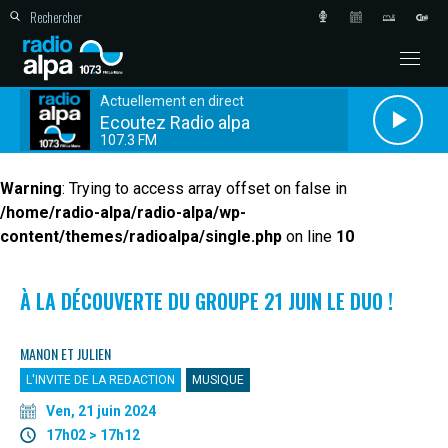
Actuellement en direct
Ecoutez Radio alpa
107.3 FM
Warning
: Trying to access array offset on false in
/home/radio-alpa/radio-alpa/wp-
content/themes/radioalpa/single.php
on line
10
À LA DÉCOUVERTE DU GROUPE 21 JUIN LE DUO !
MANON ET JULIEN
L'INVITE DE LA REDACTION
MUSIQUE
Ven, 21 juin 2024
17h02 > 17h12