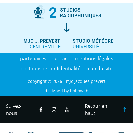
2
STUDIOS
RADIOPHONIQUES
MJC J. PRÉVERT
STUDIO MÉTÉORE
CENTRE VILLE
UNIVERSITÉ
partenaires
contact
mentions légales
politique de confidentialité
plan du site
copyright © 2026 - mjc jacques prévert
designed by
babaweb
Suivez-
Retour en
nous
haut