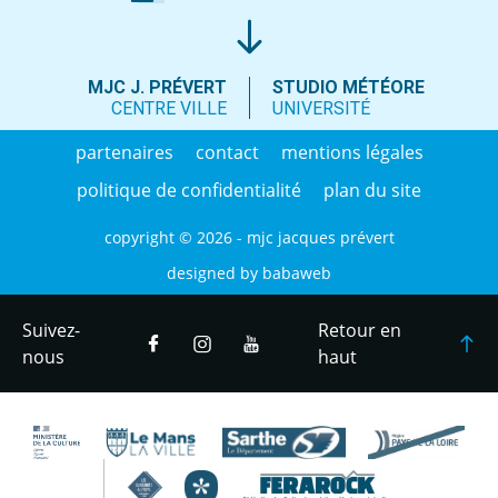
MJC J. PRÉVERT
STUDIO MÉTÉORE
CENTRE VILLE
UNIVERSITÉ
partenaires
contact
mentions légales
politique de confidentialité
plan du site
copyright © 2026 - mjc jacques prévert
designed by
babaweb
Suivez-
Retour en
nous
haut