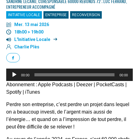
SANDRINE LECANU, CORESPONSABLE 60000 REBONDS 72 ; LUC FERRAND,
ENTREPRENEUR ACCOMPAGNÉ
INITIATIVE LOCALE
ENTREPRISE
RECONVERSION
Mer. 13 mai 2026
18h00 > 19h00
L'Initiative Locale
Charlie Plès
Lecteur
00:00
00:00
audio
Abonnement :
Apple Podcasts
|
Deezer
|
PocketCasts
|
Spotify
|
iTunes
Perdre son entreprise, c’est perdre un projet dans lequel
on a beaucoup investi, de l’argent mais aussi de
l’énergie… et quand on a l’impression de tout perdre, il
peut être difficile de se relever !