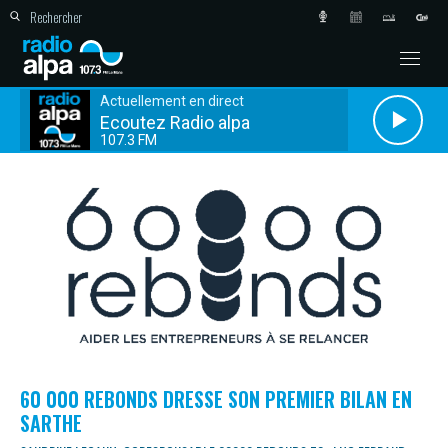
Actuellement en direct
Ecoutez Radio alpa
107.3 FM
60 000 REBONDS DRESSE SON PREMIER BILAN EN
SARTHE