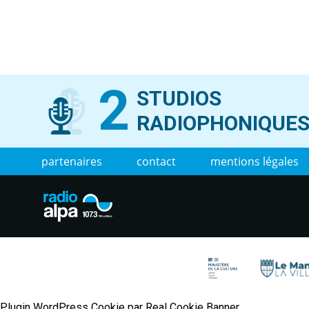
2
STUDIOS
RADIOPHONIQUE
partenaires
contact
mentions légales
Plugin WordPress Cookie par Real Cookie Banner