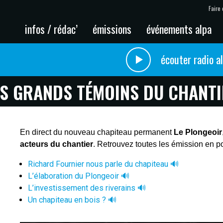
Faire 
infos / rédac’
émissions
événements alpa
écouter radio a
ES GRANDS TÉMOINS DU CHANTI
En direct du nouveau chapiteau permanent
Le Plongeoir
acteurs du chantier
. Retrouvez toutes les émission en p
Richard Fournier nous parle du chapiteau 🔊
L’élaboration du Plongeoir 🔊
L’investissement des riverains 🔊
Un chapiteau en bois ? 🔊