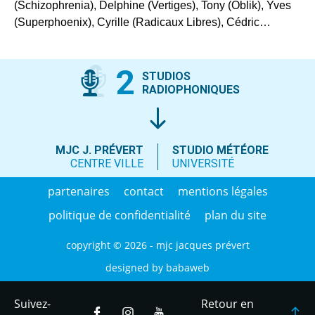
(Schizophrenia), Delphine (Vertiges), Tony (Oblik), Yves
(Superphoenix), Cyrille (Radicaux Libres), Cédric…
2
STUDIOS
RADIOPHONIQUES
MJC J. PRÉVERT
STUDIO MÉTÉORE
CENTRE VILLE
UNIVERSITÉ
partenaires
contact
mentions légales
politique de confidentialité
plan du site
copyright © 2026 - mjc jacques prévert
designed by
babaweb
Suivez-
Retour en