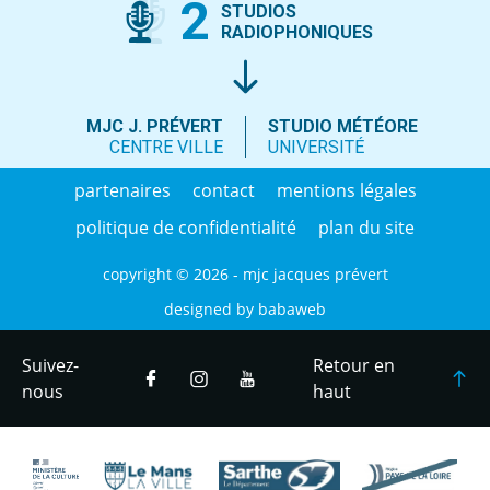
2
STUDIOS
RADIOPHONIQUES
MJC J. PRÉVERT
STUDIO MÉTÉORE
CENTRE VILLE
UNIVERSITÉ
partenaires
contact
mentions légales
politique de confidentialité
plan du site
copyright © 2026 - mjc jacques prévert
designed by
babaweb
Suivez-
Retour en
nous
haut